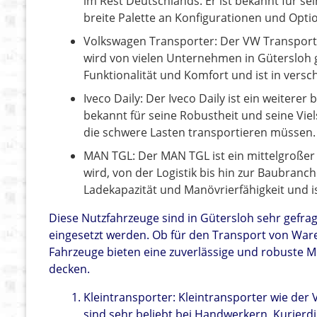
im Rest Deutschlands. Er ist bekannt für sein
breite Palette an Konfigurationen und Opti
Volkswagen Transporter: Der VW Transporte
wird von vielen Unternehmen in Gütersloh g
Funktionalität und Komfort und ist in vers
Iveco Daily: Der Iveco Daily ist ein weiterer
bekannt für seine Robustheit und seine Vie
die schwere Lasten transportieren müssen.
MAN TGL: Der MAN TGL ist ein mittelgroßer 
wird, von der Logistik bis hin zur Baubranc
Ladekapazität und Manövrierfähigkeit und i
Diese Nutzfahrzeuge sind in Gütersloh sehr gefra
eingesetzt werden. Ob für den Transport von Waren
Fahrzeuge bieten eine zuverlässige und robuste M
decken.
Kleintransporter: Kleintransporter wie der
sind sehr beliebt bei Handwerkern, Kurier