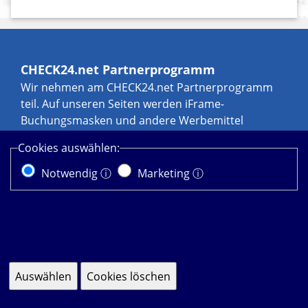
CHECK24.net Partnerprogramm
Wir nehmen am CHECK24.net Partnerprogramm
teil. Auf unseren Seiten werden iFrame-
Buchungsmasken und andere Werbemittel
eingebunden, an denen wir über Transaktionen,
Cookies auswählen:
zum Beispiel durch Leads und Sales, eine
Werbekostenerstattung erhalten können. Weitere
Notwendig ⓘ
Marketing ⓘ
Informationen zur Datennutzung durch
CHECK24.net erhalten Sie in der
Diese Website verwendet Cookies. Durch die weitere
Datenschutzerklärung von
CHECK24.net
.
Nutzung dieser Website stimmen Sie dem Einsatz von
Cookies zu.
Datenschutz
Impressum Datenschutz
Cookie-Einstellungen ändern
Auswählen
Cookies löschen