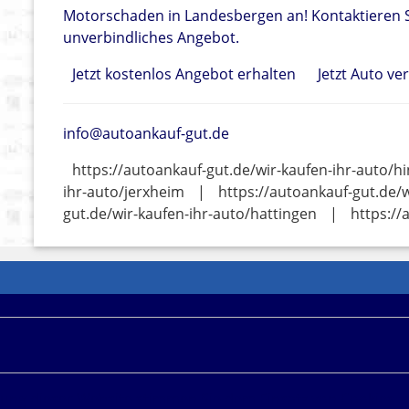
Motorschaden in Landesbergen an! Kontaktieren S
unverbindliches Angebot.
Jetzt kostenlos Angebot erhalten
Jetzt Auto ve
info@autoankauf-gut.de
https://autoankauf-gut.de/wir-kaufen-ihr-auto/hi
ihr-auto/jerxheim
|
https://autoankauf-gut.de/w
gut.de/wir-kaufen-ihr-auto/hattingen
|
https://
f unseren Seiten werden iFrame-Buchungsmasken und and
ine Werbekostenerstattung erhalten können. Weitere Infor
zung dieser Website stimmen Sie dem Einsatz von Cookies z