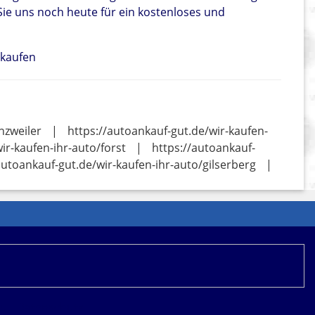
ie uns noch heute für ein kostenloses und
rkaufen
nzweiler
|
https://autoankauf-gut.de/wir-kaufen-
ir-kaufen-ihr-auto/forst
|
https://autoankauf-
autoankauf-gut.de/wir-kaufen-ihr-auto/gilserberg
|
ere Werbemittel eingebunden, an denen wir über
mationen zur Datennutzung durch CHECK24.net erhalten
u.
Datenschutz