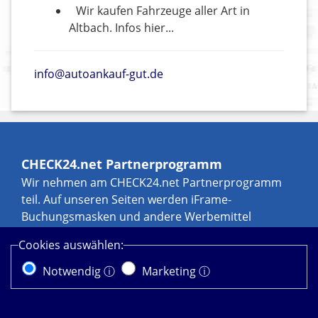
Wir kaufen Fahrzeuge aller Art in
Altbach. Infos hier...
info@autoankauf-gut.de
CHECK24.net Partnerprogramm
Wir nehmen am CHECK24.net Partnerprogramm
teil. Auf unseren Seiten werden iFrame-
Buchungsmasken und andere Werbemittel
eingebunden, an denen wir über Transaktionen,
Cookies auswählen:
zum Beispiel durch Leads und Sales, eine
Werbekostenerstattung erhalten können. Weitere
Notwendig ⓘ
Marketing ⓘ
Informationen zur Datennutzung durch
CHECK24.net erhalten Sie in der
Diese Website verwendet Cookies. Durch die weitere