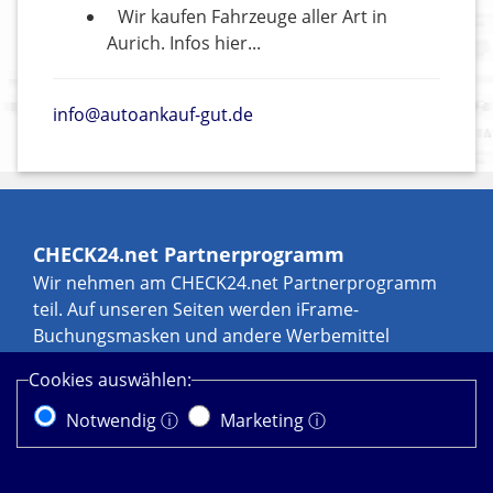
Wir kaufen Fahrzeuge aller Art in
Aurich. Infos hier...
info@autoankauf-gut.de
CHECK24.net Partnerprogramm
Wir nehmen am CHECK24.net Partnerprogramm
teil. Auf unseren Seiten werden iFrame-
Buchungsmasken und andere Werbemittel
eingebunden, an denen wir über Transaktionen,
Cookies auswählen:
zum Beispiel durch Leads und Sales, eine
Werbekostenerstattung erhalten können. Weitere
Notwendig ⓘ
Marketing ⓘ
Informationen zur Datennutzung durch
CHECK24.net erhalten Sie in der
Diese Website verwendet Cookies. Durch die weitere