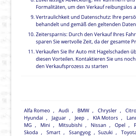
Formalitäten, um den Verkauf reibungslos 
Vertraulichkeit und Datenschutz: Ihre pers
behandelt und gemäß den geltenden Daten
Zeitersparnis: Durch den Verkauf Ihres Fa
sparen Sie wertvolle Zeit, da der gesamte Pr
Verkaufen Sie Ihr Auto mit Hagelschaden üb
diesen Vorteilen. Kontaktieren Sie uns noc
den Verkaufsprozess zu starten
Alfa Romeo
,
Audi
,
BMW
,
Chrysler
,
Citr
Hyundai
,
Jaguar
,
Jeep
,
KIA Motors
,
Lan
MG
,
Mini
,
Mitsubishi
,
Nissan
,
Opel
,
Skoda
,
Smart
,
Ssangyog
,
Suzuki
,
Toyot