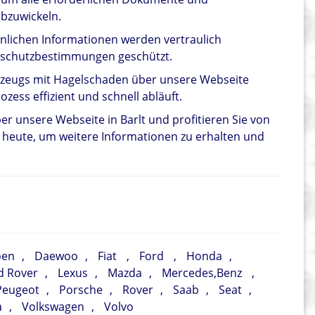
abzuwickeln.
önlichen Informationen werden vertraulich
schutzbestimmungen geschützt.
hrzeugs mit Hagelschaden über unsere Webseite
ozess effizient und schnell abläuft.
er unsere Webseite in Barlt und profitieren Sie von
h heute, um weitere Informationen zu erhalten und
oen
,
Daewoo
,
Fiat
,
Ford
,
Honda
,
d Rover
,
Lexus
,
Mazda
,
Mercedes,Benz
,
Peugeot
,
Porsche
,
Rover
,
Saab
,
Seat
,
a
,
Volkswagen
,
Volvo