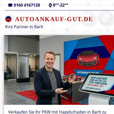
☎
0160 4167128
⌚
9°°-22°°
AUTOANKAUF-GUT.DE
Ihre Partner in
Barlt
Verkaufen Sie Ihr PKW mit Hagelschaden in Barlt zu