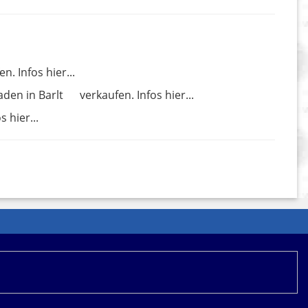
n. Infos hier...
den in Barlt
verkaufen. Infos hier...
s hier...
ere Werbemittel eingebunden, an denen wir über
mationen zur Datennutzung durch CHECK24.net erhalten