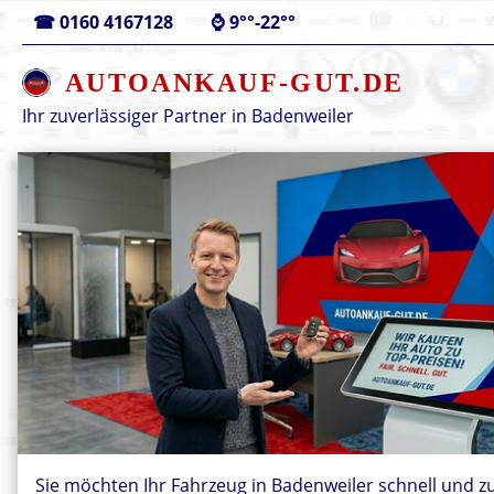
☎
0160 4167128
⌚
9°°-22°°
AUTOANKAUF-GUT.DE
Ihr zuverlässiger Partner in
Badenweiler
Sie möchten Ihr Fahrzeug in Badenweiler schnell und z