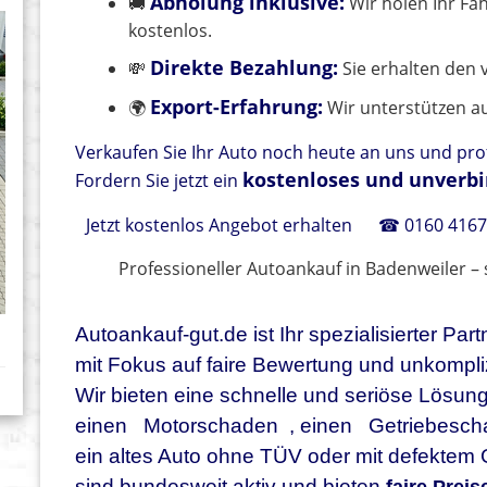
Abholung inklusive:
🚚
Wir holen Ihr Fah
kostenlos.
Direkte Bezahlung:
💸
Sie erhalten den 
Export-Erfahrung:
🌍
Wir unterstützen au
Verkaufen Sie Ihr Auto noch heute an uns und prof
kostenloses und unverbi
Fordern Sie jetzt ein
Jetzt kostenlos Angebot erhalten
☎ 0160 4167
Professioneller Autoankauf in Badenweiler – s
Autoankauf-gut.de ist Ihr spezialisierter Pa
mit Fokus auf faire Bewertung und unkompli
Wir bieten eine schnelle und seriöse Lösung
einen
Motorschaden
, einen
Getriebesc
ein altes Auto ohne TÜV oder mit defektem 
sind bundesweit aktiv und bieten