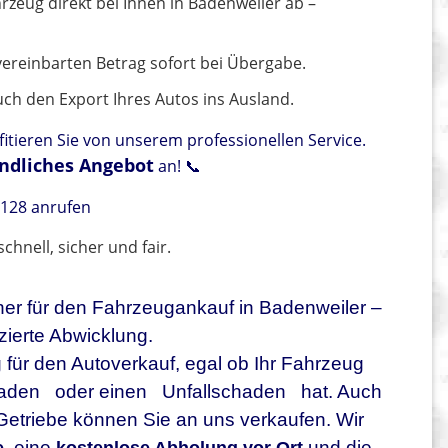
rzeug direkt bei Ihnen in Badenweiler ab –
vereinbarten Betrag sofort bei Übergabe.
ch den Export Ihres Autos ins Ausland.
itieren Sie von unserem professionellen Service.
ndliches Angebot
an! 📞
128 anrufen
chnell, sicher und fair.
rtner für den Fahrzeugankauf in Badenweiler –
zierte Abwicklung.
 für den Autoverkauf, egal ob Ihr Fahrzeug
haden
oder einen
Unfallschaden
hat. Auch
Getriebe können Sie an uns verkaufen. Wir
, eine
und die