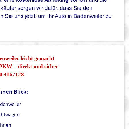
e
kostenlose Abholung vor Ort
nkäufer sorgen wir dafür, dass Sie den
n Sie uns jetzt, um Ihr Auto in Badenweiler zu
nweiler leicht gemacht
PKW – direkt und sicher
0 4167128
inen Blick:
adenweiler
uchtwagen
Ihnen