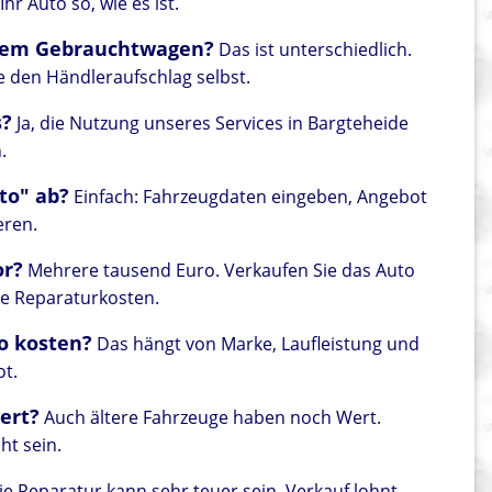
r Auto so, wie es ist.
einem Gebrauchtwagen?
Das ist unterschiedlich.
e den Händleraufschlag selbst.
s?
Ja, die Nutzung unseres Services in Bargteheide
.
to" ab?
Einfach: Fahrzeugdaten eingeben, Angebot
eren.
or?
Mehrere tausend Euro. Verkaufen Sie das Auto
ie Reparaturkosten.
to kosten?
Das hängt von Marke, Laufleistung und
ot.
wert?
Auch ältere Fahrzeuge haben noch Wert.
ht sein.
e Reparatur kann sehr teuer sein. Verkauf lohnt