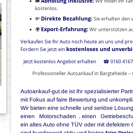
Abholung inklusive:
🚚
Wir holen Ihr Fah
kostenlos.
Direkte Bezahlung:
💸
Sie erhalten den 
Export-Erfahrung:
🌍
Wir unterstützen au
Verkaufen Sie Ihr Auto noch heute an uns und prof
kostenloses und unverbi
Fordern Sie jetzt ein
Jetzt kostenlos Angebot erhalten
☎ 0160 4167
Professioneller Autoankauf in Bargteheide – s
Autoankauf-gut.de ist Ihr spezialisierter Pa
mit Fokus auf faire Bewertung und unkompli
Wir bieten eine schnelle und seriöse Lösung
einen
Motorschaden
, einen
Getriebesc
ein altes Auto ohne TÜV oder mit defektem 
sind bundesweit aktiv und bieten