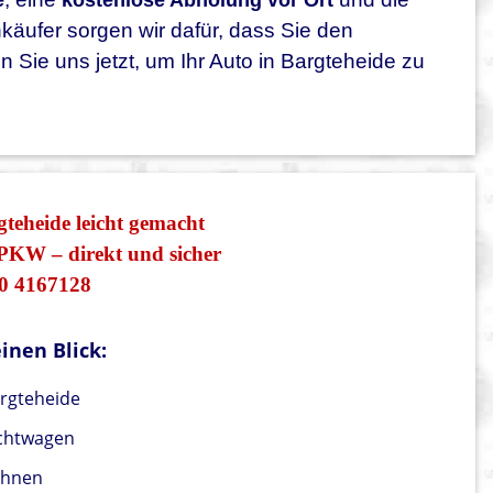
e
kostenlose Abholung vor Ort
nkäufer sorgen wir dafür, dass Sie den
n Sie uns jetzt, um Ihr Auto in Bargteheide zu
teheide leicht gemacht
PKW – direkt und sicher
0 4167128
inen Blick:
rgteheide
uchtwagen
Ihnen