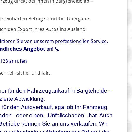
rzeug direkt bei Ihnen in Bargteheide ab –
vereinbarten Betrag sofort bei Übergabe.
ch den Export Ihres Autos ins Ausland.
itieren Sie von unserem professionellen Service.
ndliches Angebot
an! 📞
128 anrufen
chnell, sicher und fair.
rtner für den Fahrzeugankauf in Bargteheide –
zierte Abwicklung.
 für den Autoverkauf, egal ob Ihr Fahrzeug
haden
oder einen
Unfallschaden
hat. Auch
Getriebe können Sie an uns verkaufen. Wir
, eine
und die