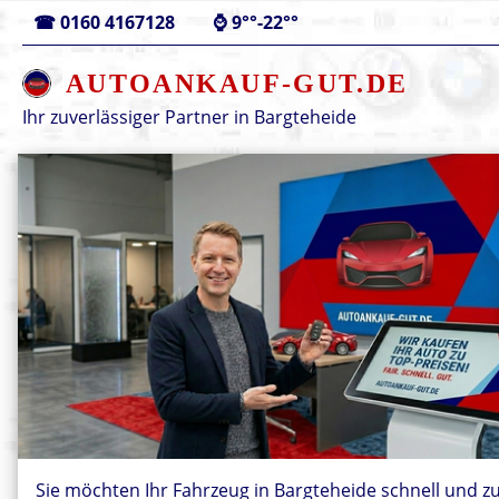
☎
0160 4167128
⌚
9°°-22°°
AUTOANKAUF-GUT.DE
Ihr zuverlässiger Partner in
Bargteheide
Sie möchten Ihr Fahrzeug in Bargteheide schnell und z