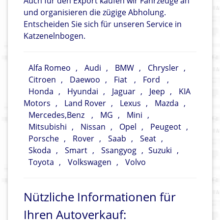
Auch für den Export kaufen wir Fahrzeuge an
und organisieren die zügige Abholung.
Entscheiden Sie sich für unseren Service in
Katzenelnbogen.
Alfa Romeo
,
Audi
,
BMW
,
Chrysler
,
Citroen
,
Daewoo
,
Fiat
,
Ford
,
Honda
,
Hyundai
,
Jaguar
,
Jeep
,
KIA
Motors
,
Land Rover
,
Lexus
,
Mazda
,
Mercedes,Benz
,
MG
,
Mini
,
Mitsubishi
,
Nissan
,
Opel
,
Peugeot
,
Porsche
,
Rover
,
Saab
,
Seat
,
Skoda
,
Smart
,
Ssangyog
,
Suzuki
,
Toyota
,
Volkswagen
,
Volvo
Nützliche Informationen für
Ihren Autoverkauf: