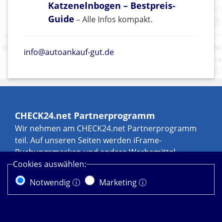
Katzenelnbogen – Bestpreis-
Guide
– Alle Infos kompakt.
info@autoankauf-gut.de
CHECK24.net Partnerprogramm
Wir nehmen am CHECK24.net Partnerprogramm
teil. Auf unseren Seiten werden iFrame-
Buchungsmasken und andere Werbemittel
eingebunden, an denen wir über Transaktionen,
Cookies auswählen:
zum Beispiel durch Leads und Sales, eine
Notwendig ⓘ
Marketing ⓘ
Werbekostenerstattung erhalten können. Weitere
Informationen zur Datennutzung durch
Diese Website verwendet Cookies. Durch die weitere
CHECK24.net erhalten Sie in der
Nutzung dieser Website stimmen Sie dem Einsatz von