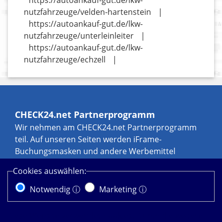
https://autoankauf-gut.de/lkw-
nutzfahrzeuge/velden-hartenstein
|
https://autoankauf-gut.de/lkw-
nutzfahrzeuge/unterleinleiter
|
https://autoankauf-gut.de/lkw-
nutzfahrzeuge/echzell
|
CHECK24.net Partnerprogramm
Wir nehmen am CHECK24.net Partnerprogramm
teil. Auf unseren Seiten werden iFrame-
Buchungsmasken und andere Werbemittel
eingebunden, an denen wir über Transaktionen,
Cookies auswählen:
zum Beispiel durch Leads und Sales, eine
Werbekostenerstattung erhalten können. Weitere
Notwendig ⓘ
Marketing ⓘ
Informationen zur Datennutzung durch
CHECK24.net erhalten Sie in der
Diese Website verwendet Cookies. Durch die weitere