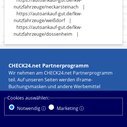
https://autoankauf-gut.de/lkw-
nutzfahrzeuge/neckarsteinach
|
https://autoankauf-gut.de/lkw-
nutzfahrzeuge/weißdorf
|
https://autoankauf-gut.de/lkw-
nutzfahrzeuge/dossenheim
|
CHECK24.net Partnerprogramm
Wir nehmen am CHECK24.net Partnerprogramm
teil. Auf unseren Seiten werden iFrame-
Buchungsmasken und andere Werbemittel
eingebunden, an denen wir über Transaktionen,
Cookies auswählen:
zum Beispiel durch Leads und Sales, eine
Werbekostenerstattung erhalten können. Weitere
Notwendig ⓘ
Marketing ⓘ
Informationen zur Datennutzung durch
CHECK24.net erhalten Sie in der
Diese Website verwendet Cookies. Durch die weitere