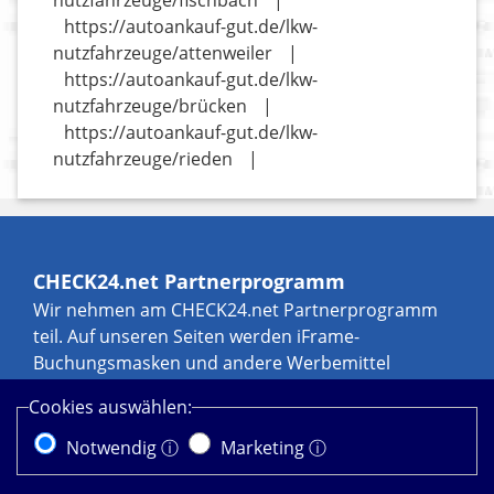
nutzfahrzeuge/fischbach
|
https://autoankauf-gut.de/lkw-
nutzfahrzeuge/attenweiler
|
https://autoankauf-gut.de/lkw-
nutzfahrzeuge/brücken
|
https://autoankauf-gut.de/lkw-
nutzfahrzeuge/rieden
|
CHECK24.net Partnerprogramm
Wir nehmen am CHECK24.net Partnerprogramm
teil. Auf unseren Seiten werden iFrame-
Buchungsmasken und andere Werbemittel
eingebunden, an denen wir über Transaktionen,
Cookies auswählen:
zum Beispiel durch Leads und Sales, eine
Werbekostenerstattung erhalten können. Weitere
Notwendig ⓘ
Marketing ⓘ
Informationen zur Datennutzung durch