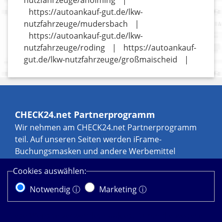
nutzfahrzeuge/aholming
|
https://autoankauf-gut.de/lkw-
nutzfahrzeuge/mudersbach
|
https://autoankauf-gut.de/lkw-
nutzfahrzeuge/roding
|
https://autoankauf-
gut.de/lkw-nutzfahrzeuge/großmaischeid
|
CHECK24.net Partnerprogramm
Wir nehmen am CHECK24.net Partnerprogramm
teil. Auf unseren Seiten werden iFrame-
Buchungsmasken und andere Werbemittel
eingebunden, an denen wir über Transaktionen,
Cookies auswählen:
zum Beispiel durch Leads und Sales, eine
Werbekostenerstattung erhalten können. Weitere
Notwendig ⓘ
Marketing ⓘ
Informationen zur Datennutzung durch
CHECK24.net erhalten Sie in der
Diese Website verwendet Cookies. Durch die weitere