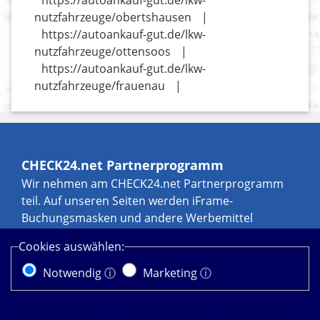
https://autoankauf-gut.de/lkw-
nutzfahrzeuge/obertshausen
|
https://autoankauf-gut.de/lkw-
nutzfahrzeuge/ottensoos
|
https://autoankauf-gut.de/lkw-
nutzfahrzeuge/frauenau
|
CHECK24.net Partnerprogramm
Wir nehmen am CHECK24.net Partnerprogramm
teil. Auf unseren Seiten werden iFrame-
Buchungsmasken und andere Werbemittel
eingebunden, an denen wir über Transaktionen,
Cookies auswählen:
zum Beispiel durch Leads und Sales, eine
Werbekostenerstattung erhalten können. Weitere
Notwendig ⓘ
Marketing ⓘ
Informationen zur Datennutzung durch
CHECK24.net erhalten Sie in der
Diese Website verwendet Cookies. Durch die weitere