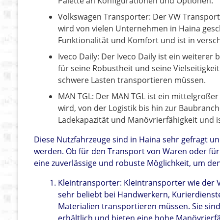
Palette an Konfigurationen und Optionen.
Volkswagen Transporter: Der VW Transporte
wird von vielen Unternehmen in Haina gesch
Funktionalität und Komfort und ist in vers
Iveco Daily: Der Iveco Daily ist ein weiterer
für seine Robustheit und seine Vielseitigke
schwere Lasten transportieren müssen.
MAN TGL: Der MAN TGL ist ein mittelgroßer 
wird, von der Logistik bis hin zur Baubranc
Ladekapazität und Manövrierfähigkeit und i
Diese Nutzfahrzeuge sind in Haina sehr gefragt u
werden. Ob für den Transport von Waren oder für 
eine zuverlässige und robuste Möglichkeit, um de
Kleintransporter: Kleintransporter wie der 
sehr beliebt bei Handwerkern, Kurierdiens
Materialien transportieren müssen. Sie si
erhältlich und bieten eine hohe Manövrierfä