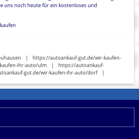
e uns noch heute für ein kostenloses und
rkaufen
neuhausen
|
https://autoankauf-gut.de/wir-kaufen-
-kaufen-ihr-auto/ulm
|
https://autoankauf-
utoankauf-gut.de/wir-kaufen-ihr-auto/dorf
|
ere Werbemittel eingebunden, an denen wir über
mationen zur Datennutzung durch CHECK24.net erhalten
u.
Datenschutz