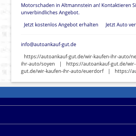
Motorschaden in Altmannstein an! Kontaktieren Si
unverbindliches Angebot.
Jetzt kostenlos Angebot erhalten
Jetzt Auto ve
info@autoankauf-gut.de
https://autoankauf-gut.de/wir-kaufen-ihr-auto/
ihr-auto/soyen
|
https://autoankauf-gut.de/wir
gut.de/wir-kaufen-ihr-auto/euerdorf
|
https://a
f unseren Seiten werden iFrame-Buchungsmasken und and
ine Werbekostenerstattung erhalten können. Weitere Infor
zung dieser Website stimmen Sie dem Einsatz von Cookies z