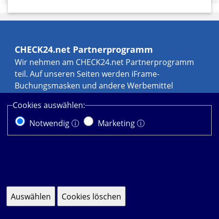
CHECK24.net Partnerprogramm
Wir nehmen am CHECK24.net Partnerprogramm
teil. Auf unseren Seiten werden iFrame-
Buchungsmasken und andere Werbemittel
eingebunden, an denen wir über Transaktionen,
Cookies auswählen:
zum Beispiel durch Leads und Sales, eine
Werbekostenerstattung erhalten können. Weitere
Notwendig ⓘ
Marketing ⓘ
Informationen zur Datennutzung durch
CHECK24.net erhalten Sie in der
Diese Website verwendet Cookies. Durch die weitere
Datenschutzerklärung von
CHECK24.net
.
Nutzung dieser Website stimmen Sie dem Einsatz von
Cookies zu.
Datenschutz
Impressum Datenschutz
Cookie-Einstellungen ändern
Auswählen
Cookies löschen